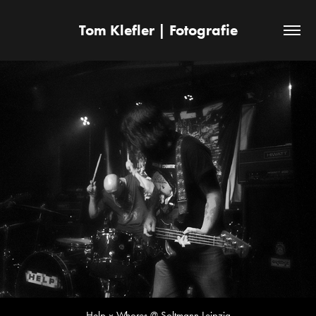
Tom Klefler | Fotografie
Help x Whores @ Soltmann Leipzig